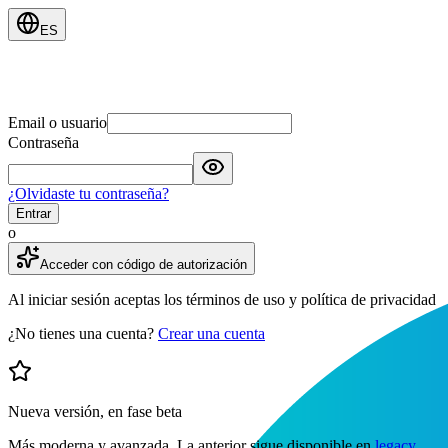
ES
Email o usuario
Contraseña
¿Olvidaste tu contraseña?
Entrar
o
Acceder con código de autorización
Al iniciar sesión aceptas los términos de uso y política de privacidad
¿No tienes una cuenta?
Crear una cuenta
Nueva versión, en fase beta
Más moderna y avanzada. La anterior sigue disponible en
legacy
.